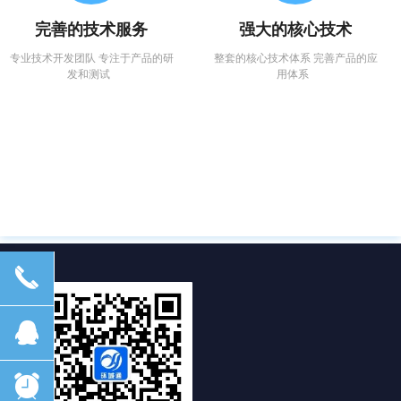
完善的技术服务
强大的核心技术
专业技术开发团队 专注于产品的研
整套的核心技术体系 完善产品的应
发和测试
用体系
끅
끅
뀩
뀩
뀥
뀥