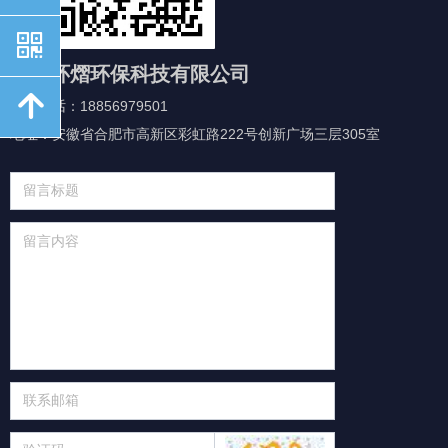
낃
낃
安徽环熠环保科技有限公司
녕
녕
联系电话：18856979501
地址：安徽省合肥市高新区彩虹路222号创新广场三层305室